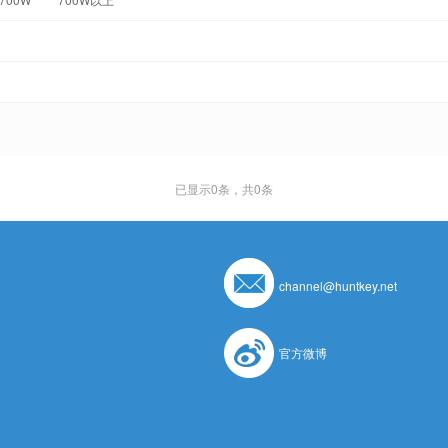
已显示
0
条，共0条
channel@huntkey.net
官方微博