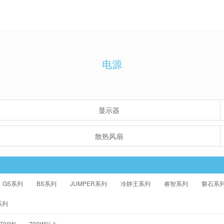
电源
显示器
散热风扇
GS系列
BS系列
JUMPER系列
冷静王系列
睿智系列
磐石系
系列
-700W
700W以上