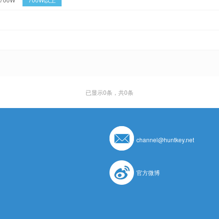
已显示
0
条，共0条
channel@huntkey.net
官方微博