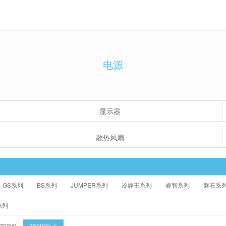
电源
显示器
散热风扇
GS系列
BS系列
JUMPER系列
冷静王系列
睿智系列
磐石系
系列
-700W
700W以上