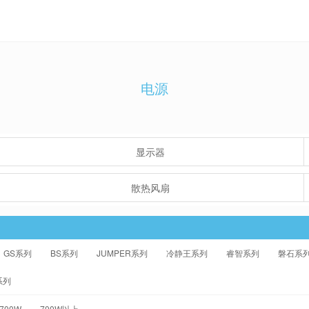
电源
显示器
散热风扇
GS系列
BS系列
JUMPER系列
冷静王系列
睿智系列
磐石系
系列
-700W
700W以上