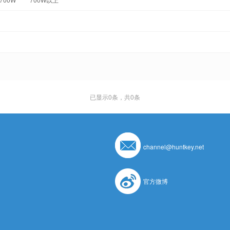
已显示
0
条，共0条
channel@huntkey.net
官方微博