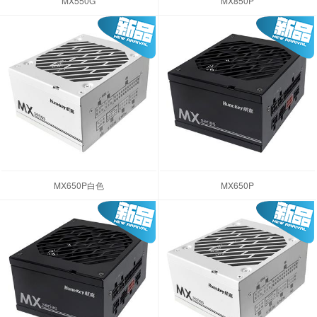
MX550G
MX850P
MX650P白色
MX650P