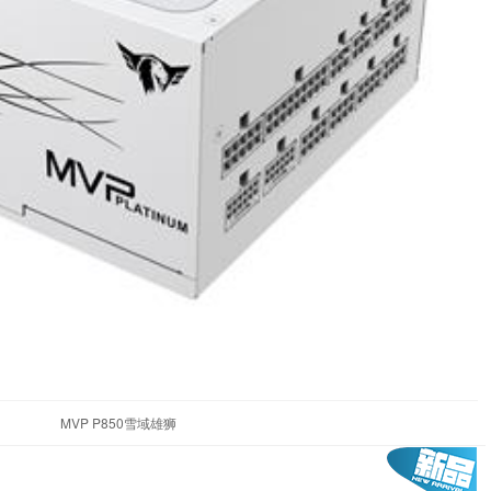
MVP P850雪域雄狮