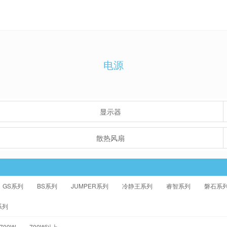
电源
显示器
散热风扇
GS系列
BS系列
JUMPER系列
冷静王系列
睿智系列
磐石系
系列
-700W
700W以上