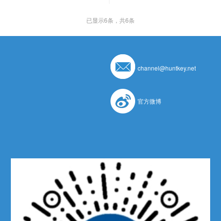
已显示
6
条，共6条
channel@huntkey.net
官方微博