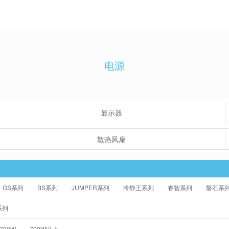
电源
显示器
散热风扇
GS系列
BS系列
JUMPER系列
冷静王系列
睿智系列
磐石系
系列
-700W
700W以上