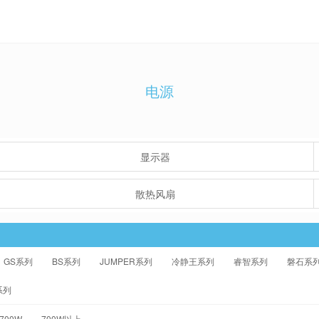
电源
显示器
散热风扇
GS系列
BS系列
JUMPER系列
冷静王系列
睿智系列
磐石系
系列
-700W
700W以上