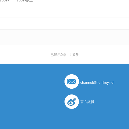
已显示
0
条，共0条
channel@huntkey.net
官方微博