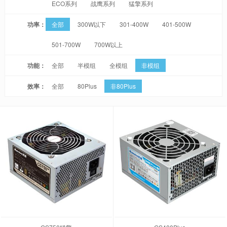
ECO系列
战鹰系列
猛擎系列
功率：
全部
300W以下
301-400W
401-500W
501-700W
700W以上
功能：
全部
半模组
全模组
非模组
效率：
全部
80Plus
非80Plus