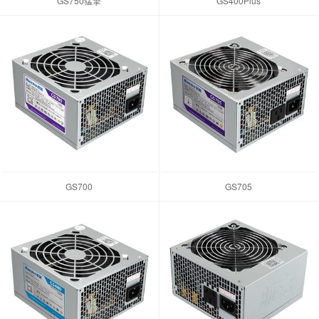
GS750猛擎
GS400Plus
GS700
GS705