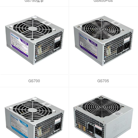
GS750猛擎
GS400Plus
GS700
GS705