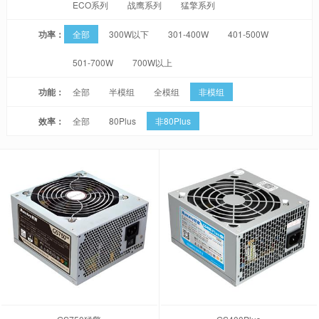
ECO系列
战鹰系列
猛擎系列
功率：
全部
300W以下
301-400W
401-500W
501-700W
700W以上
功能：
全部
半模组
全模组
非模组
效率：
全部
80Plus
非80Plus