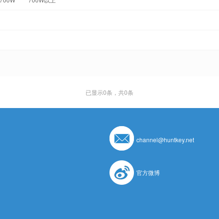
已显示
0
条，共0条
channel@huntkey.net
官方微博