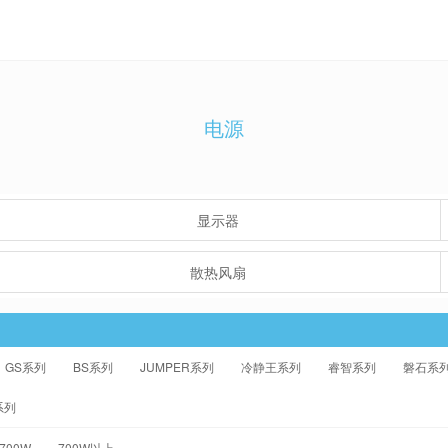
电源
显示器
散热风扇
GS系列
BS系列
JUMPER系列
冷静王系列
睿智系列
磐石系
系列
-700W
700W以上