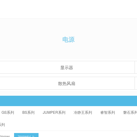
电源
显示器
散热风扇
GS系列
BS系列
JUMPER系列
冷静王系列
睿智系列
磐石系
系列
-700W
700W以上