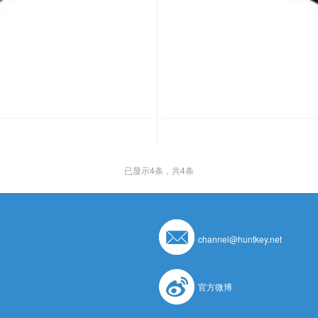
已显示
4
条，共4条
channel@huntkey.net
官方微博