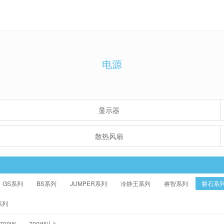
电源
显示器
散热风扇
GS系列
BS系列
JUMPER系列
冷静王系列
睿智系列
磐石系
系列
-700W
700W以上