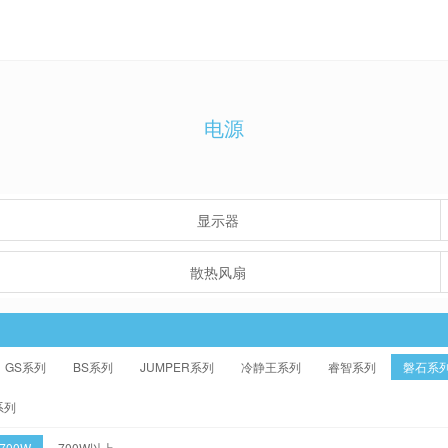
电源
显示器
散热风扇
GS系列
BS系列
JUMPER系列
冷静王系列
睿智系列
磐石系
系列
-700W
700W以上