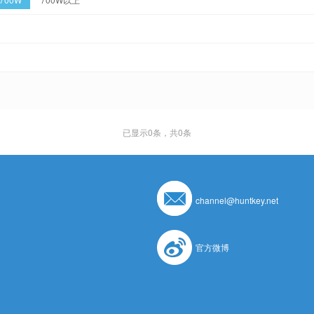
已显示
0
条，共0条
channel@huntkey.net
官方微博