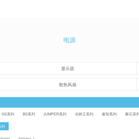
电源
显示器
散热风扇
GS系列
BS系列
JUMPER系列
冷静王系列
睿智系列
磐石系
系列
-700W
700W以上