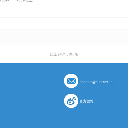
已显示
0
条，共0条
channel@huntkey.net
官方微博