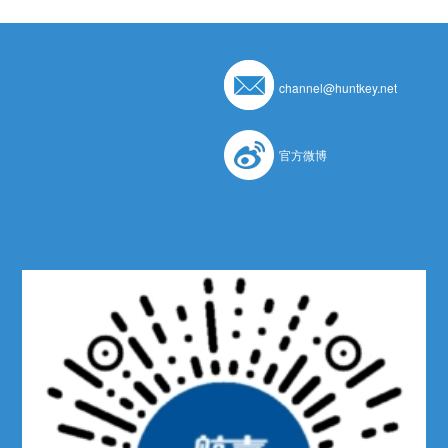
channel@huntkey.net
官方微博