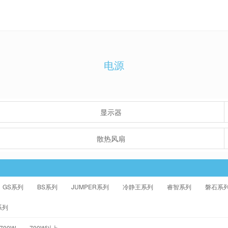
电源
显示器
散热风扇
GS系列
BS系列
JUMPER系列
冷静王系列
睿智系列
磐石系
系列
-700W
700W以上