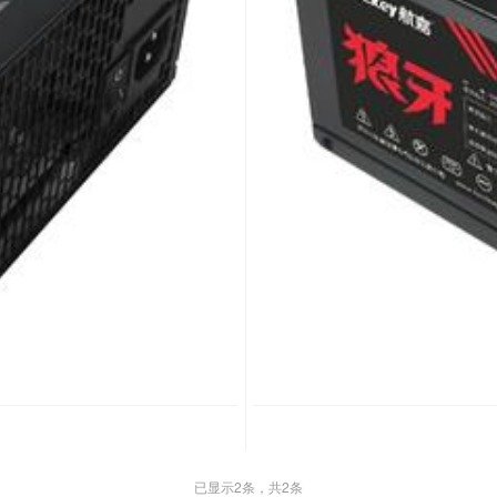
已显示
2
条，共2条