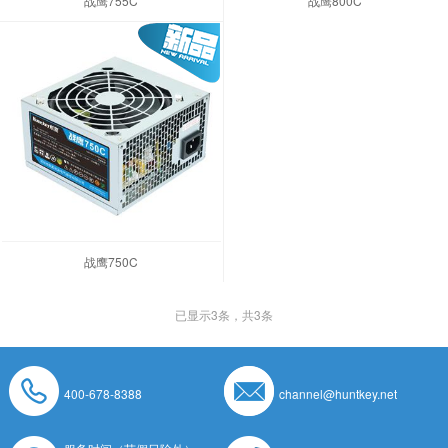
战鹰755C
战鹰800C
战鹰750C
已显示
3
条，共3条
400-678-8388
channel@huntkey.net