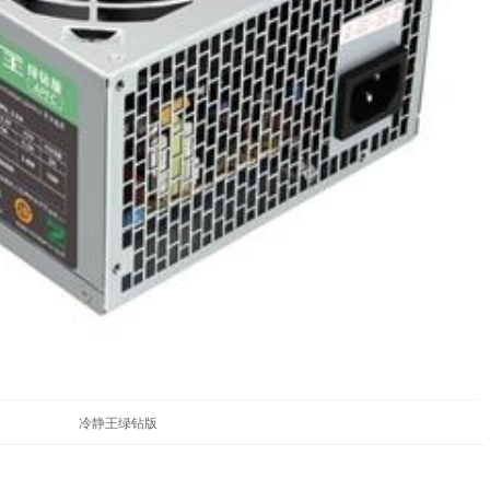
冷静王绿钻版