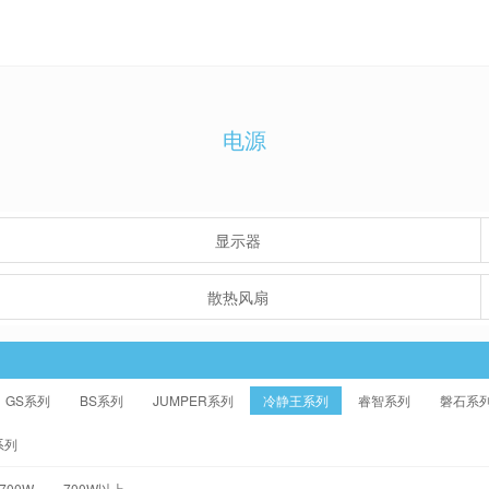
电源
显示器
散热风扇
GS系列
BS系列
JUMPER系列
冷静王系列
睿智系列
磐石系
系列
-700W
700W以上