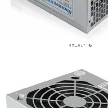
冷静王钻石2.31版