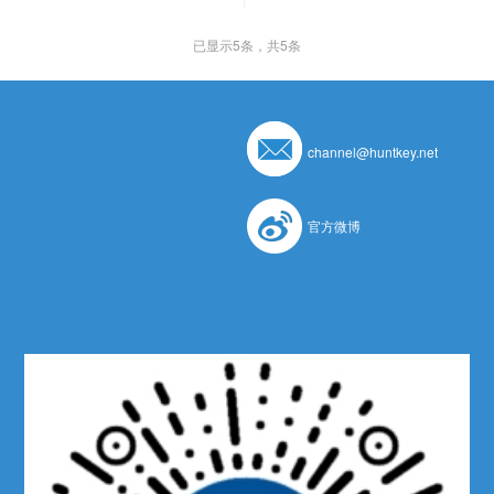
已显示
5
条，共5条
channel@huntkey.net
官方微博