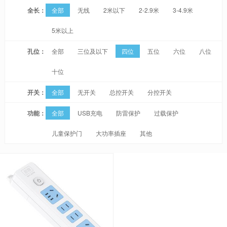
全长：
全部
无线
2米以下
2-2.9米
3-4.9米
5米以上
孔位：
全部
三位及以下
四位
五位
六位
八位
十位
开关：
全部
无开关
总控开关
分控开关
功能：
全部
USB充电
防雷保护
过载保护
儿童保护门
大功率插座
其他