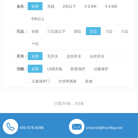
全长：
全部
无线
2米以下
2-2.9米
3-4.9米
5米以上
孔位：
全部
三位及以下
四位
五位
六位
八位
十位
开关：
全部
无开关
总控开关
分控开关
功能：
全部
USB充电
防雷保护
过载保护
儿童保护门
大功率插座
其他
已显示
0
条，共0条
400-678-8388
channel@huntkey.net