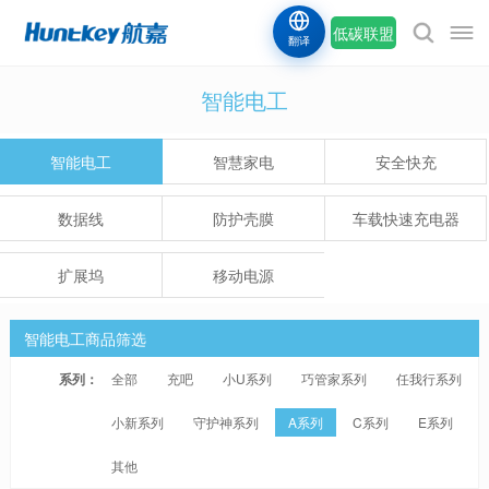
低碳联盟
翻译
智能电工
智能电工
智慧家电
安全快充
数据线
防护壳膜
车载快速充电器
扩展坞
移动电源
智能电工商品筛选
系列：
全部
充吧
小U系列
巧管家系列
任我行系列
小新系列
守护神系列
A系列
C系列
E系列
其他