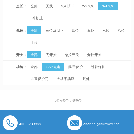
全长：
全部
无线
2米以下
2-2.9米
3-4.9米
5米以上
孔位：
全部
三位及以下
四位
五位
六位
八位
十位
开关：
全部
无开关
总控开关
分控开关
功能：
全部
USB充电
防雷保护
过载保护
儿童保护门
大功率插座
其他
已显示
0
条，共0条
400-678-8388
channel@huntkey.net