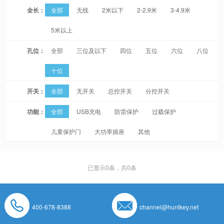
全长：
全部
无线
2米以下
2-2.9米
3-4.9米
5米以上
孔位：
全部
三位及以下
四位
五位
六位
八位
十位
开关：
全部
无开关
总控开关
分控开关
功能：
全部
USB充电
防雷保护
过载保护
儿童保护门
大功率插座
其他
已显示
0
条，共0条
400-678-8388
channel@huntkey.net