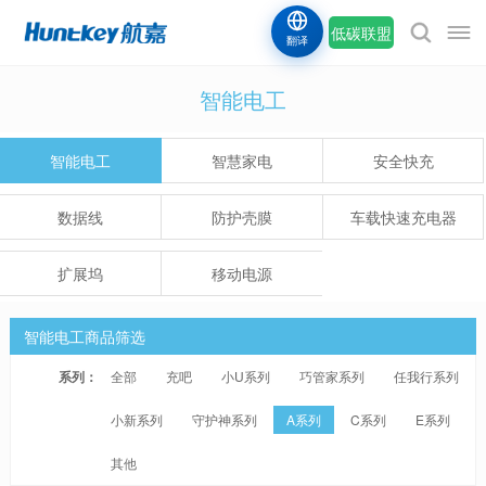
低碳联盟
翻译
智能电工
智能电工
智慧家电
安全快充
数据线
防护壳膜
车载快速充电器
扩展坞
移动电源
智能电工商品筛选
系列：
全部
充吧
小U系列
巧管家系列
任我行系列
小新系列
守护神系列
A系列
C系列
E系列
其他