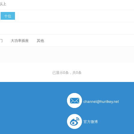
以上
十位
门
大功率插座
其他
已显示
0
条，共0条
channel@huntkey.net
官方微博