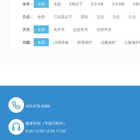
全长：
全部
无线
2米以下
2-2.9米
3-4.9米
5米
孔位：
全部
三位及以下
四位
五位
六位
八位
开关：
全部
无开关
总控开关
分控开关
功能：
全部
USB充电
防雷保护
过载保护
儿童保护
400-678-8388
服务时间（节假日除外）
8:30-12:00 13:30-17:30