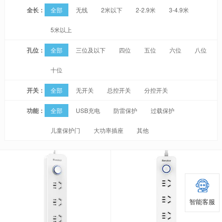
全长：
全部
无线
2米以下
2-2.9米
3-4.9米
5米以上
孔位：
全部
三位及以下
四位
五位
六位
八位
十位
开关：
全部
无开关
总控开关
分控开关
功能：
全部
USB充电
防雷保护
过载保护
儿童保护门
大功率插座
其他
智能客服