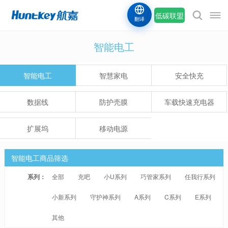
低碳联盟
翻译
智能电工
智能电工
智慧家电
安全快充
数据线
防护壳膜
车载快速充电器
扩展坞
移动电源
智能电工商品筛选
系列：
全部
充吧
小U系列
巧管家系列
任我行系列
小新系列
守护神系列
A系列
C系列
E系列
其他