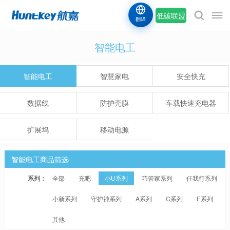
低碳联盟
翻译
智能电工
智能电工
智慧家电
安全快充
数据线
防护壳膜
车载快速充电器
扩展坞
移动电源
智能电工商品筛选
系列：
全部
充吧
小U系列
巧管家系列
任我行系列
小新系列
守护神系列
A系列
C系列
E系列
其他