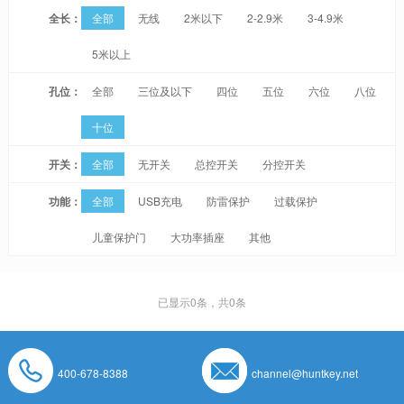
全长：
全部
无线
2米以下
2-2.9米
3-4.9米
5米以上
孔位：
全部
三位及以下
四位
五位
六位
八位
十位
开关：
全部
无开关
总控开关
分控开关
功能：
全部
USB充电
防雷保护
过载保护
儿童保护门
大功率插座
其他
已显示
0
条，共0条
400-678-8388
channel@huntkey.net