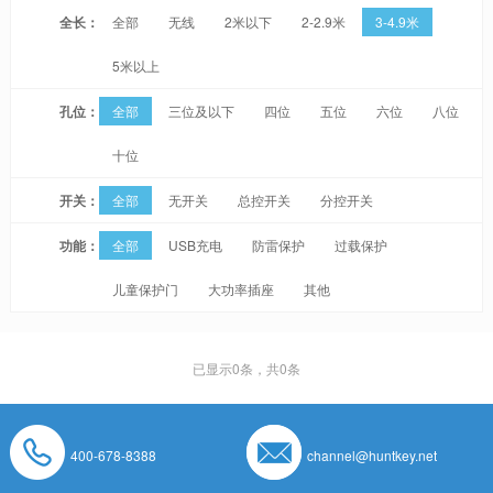
全长：
全部
无线
2米以下
2-2.9米
3-4.9米
5米以上
孔位：
全部
三位及以下
四位
五位
六位
八位
十位
开关：
全部
无开关
总控开关
分控开关
功能：
全部
USB充电
防雷保护
过载保护
儿童保护门
大功率插座
其他
已显示
0
条，共0条
400-678-8388
channel@huntkey.net