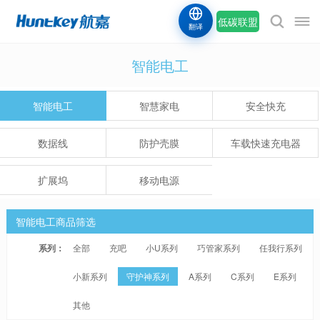
低碳联盟
翻译
智能电工
智能电工
智慧家电
安全快充
数据线
防护壳膜
车载快速充电器
扩展坞
移动电源
智能电工商品筛选
系列：
全部
充吧
小U系列
巧管家系列
任我行系列
小新系列
守护神系列
A系列
C系列
E系列
其他