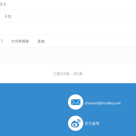
以上
十位
门
大功率插座
其他
已显示
0
条，共0条
channel@huntkey.net
官方微博