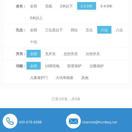
全长：
全部
无线
2米以下
2-2.9米
3-4.9米
5米以上
孔位：
全部
三位及以下
四位
五位
六位
八位
十位
开关：
全部
无开关
总控开关
分控开关
功能：
全部
USB充电
防雷保护
过载保护
儿童保护门
大功率插座
其他
已显示
0
条，共0条
400-678-8388
channel@huntkey.net