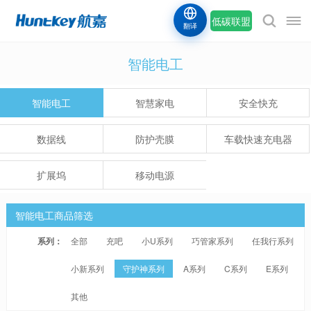
低碳联盟
翻译
智能电工
智能电工
智慧家电
安全快充
数据线
防护壳膜
车载快速充电器
扩展坞
移动电源
智能电工商品筛选
系列：
全部
充吧
小U系列
巧管家系列
任我行系列
小新系列
守护神系列
A系列
C系列
E系列
其他