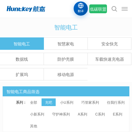
低碳联盟
翻译
智能电工
智能电工
智慧家电
安全快充
数据线
防护壳膜
车载快速充电器
扩展坞
移动电源
智能电工商品筛选
系列：
全部
充吧
小U系列
巧管家系列
任我行系列
小新系列
守护神系列
A系列
C系列
E系列
其他