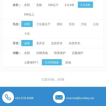
全长：
全部
无线
2米以下
2-2.9米
3-4.9米
5米以上
孔位：
全部
三位及以下
四位
五位
六位
八位
十位
开关：
全部
无开关
总控开关
分控开关
功能：
全部
USB充电
防雷保护
过载保护
儿童保护门
大功率插座
其他
已显示
0
条，共0条
400-678-8388
channel@huntkey.net