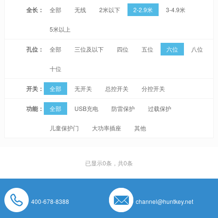
全长：
全部
无线
2米以下
2-2.9米
3-4.9米
5米以上
孔位：
全部
三位及以下
四位
五位
六位
八位
十位
开关：
全部
无开关
总控开关
分控开关
功能：
全部
USB充电
防雷保护
过载保护
儿童保护门
大功率插座
其他
已显示
0
条，共0条
400-678-8388
channel@huntkey.net