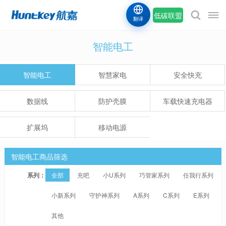
低碳联盟
翻译
智能电工
智能电工
智慧家电
安全快充
数据线
防护壳膜
车载快速充电器
扩展坞
移动电源
智能电工商品筛选
系列：
全部
充吧
小U系列
巧管家系列
任我行系列
小新系列
守护神系列
A系列
C系列
E系列
其他