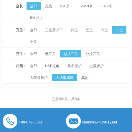
全长：
全部
无线
2米以下
2-2.9米
3-4.9米
5米以上
孔位：
全部
三位及以下
四位
五位
六位
八位
十位
开关：
全部
无开关
总控开关
分控开关
功能：
全部
USB充电
防雷保护
过载保护
儿童保护门
大功率插座
其他
已显示
0
条，共0条
400-678-8388
channel@huntkey.net