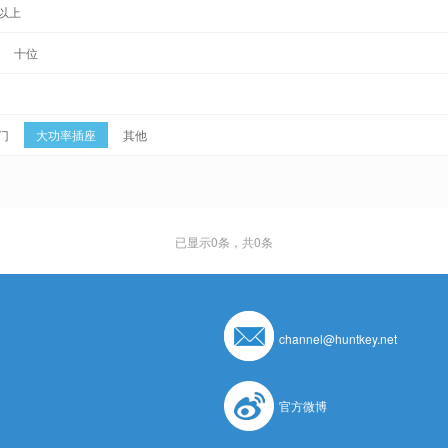
以上
十位
门
大功率插座
其他
已显示
0
条，共0条
channel@huntkey.net
官方微博