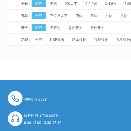
全长：
全部
无线
2米以下
2-2.9米
3-4.9米
5米
孔位：
全部
三位及以下
四位
五位
六位
八位
开关：
全部
无开关
总控开关
分控开关
功能：
全部
USB充电
防雷保护
过载保护
儿童保护
400-678-8388
服务时间（节假日除外）
8:30-12:00 13:30-17:30