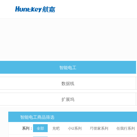
智能电工
数据线
扩展坞
智能电工商品筛选
系列：
全部
充吧
小U系列
巧管家系列
任我行系列