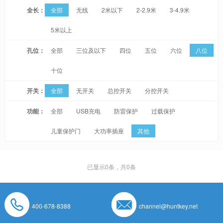
全长：
全部
无线
2米以下
2-2.9米
3-4.9米
5米以上
孔位：
全部
三位及以下
四位
五位
六位
八位
十位
开关：
全部
无开关
总控开关
分控开关
功能：
全部
USB充电
防雷保护
过载保护
儿童保护门
大功率插座
其他
已显示
0
条，共0条
400-678-8388
channel@huntkey.net