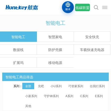
低碳联盟
翻译
智能电工
智能电工
智慧家电
安全快充
数据线
防护壳膜
车载快速充电器
扩展坞
移动电源
智能电工商品筛选
系列：
全部
充吧
小U系列
巧管家系列
任我行系列
小新系列
守护神系列
A系列
C系列
E系列
其他