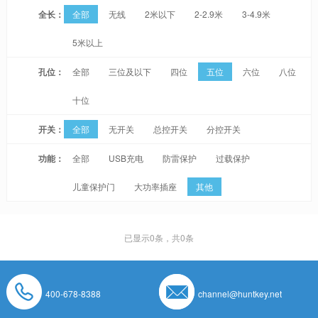
全长：
全部
无线
2米以下
2-2.9米
3-4.9米
5米以上
孔位：
全部
三位及以下
四位
五位
六位
八位
十位
开关：
全部
无开关
总控开关
分控开关
功能：
全部
USB充电
防雷保护
过载保护
儿童保护门
大功率插座
其他
已显示
0
条，共0条
400-678-8388
channel@huntkey.net