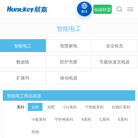
低碳联盟
翻译
智能电工
智能电工
智慧家电
安全快充
数据线
防护壳膜
车载快速充电器
扩展坞
移动电源
智能电工商品筛选
系列：
全部
充吧
小U系列
巧管家系列
任我行系列
小新系列
守护神系列
A系列
C系列
E系列
其他