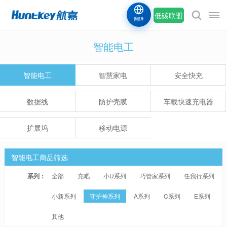
低碳联盟
翻译
智能电工
智能电工
智慧家电
安全快充
数据线
防护壳膜
车载快速充电器
扩展坞
移动电源
智能电工商品筛选
系列：
全部
充吧
小U系列
巧管家系列
任我行系列
小新系列
守护神系列
A系列
C系列
E系列
其他