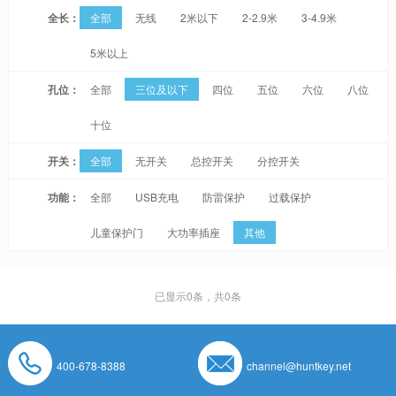
全长：
全部
无线
2米以下
2-2.9米
3-4.9米
5米以上
孔位：
全部
三位及以下
四位
五位
六位
八位
十位
开关：
全部
无开关
总控开关
分控开关
功能：
全部
USB充电
防雷保护
过载保护
儿童保护门
大功率插座
其他
已显示
0
条，共0条
400-678-8388
channel@huntkey.net