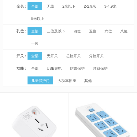
全长：
全部
无线
2米以下
2-2.9米
3-4.9米
5米以上
孔位：
全部
三位及以下
四位
五位
六位
八位
十位
开关：
全部
无开关
总控开关
分控开关
功能：
全部
USB充电
防雷保护
过载保护
儿童保护门
大功率插座
其他