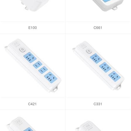
E100
C661
C421
C331