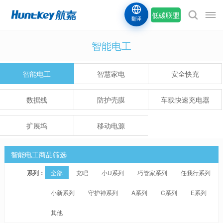
低碳联盟
翻译
智能电工
智能电工
智慧家电
安全快充
数据线
防护壳膜
车载快速充电器
扩展坞
移动电源
智能电工商品筛选
系列：
全部
充吧
小U系列
巧管家系列
任我行系列
小新系列
守护神系列
A系列
C系列
E系列
其他