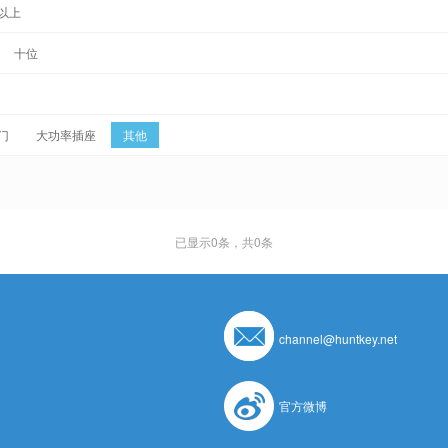
以上
十位
门
大功率插座
其他
已显示
0
条，共0条
channel@huntkey.net
官方微博