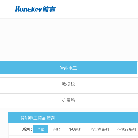
智能电工
数据线
扩展坞
智能电工商品筛选
系列：
全部
充吧
小U系列
巧管家系列
任我行系列