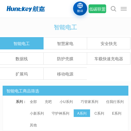
低碳联盟
翻译
智能电工
智能电工
智慧家电
安全快充
数据线
防护壳膜
车载快速充电器
扩展坞
移动电源
智能电工商品筛选
系列：
全部
充吧
小U系列
巧管家系列
任我行系列
小新系列
守护神系列
A系列
C系列
E系列
其他