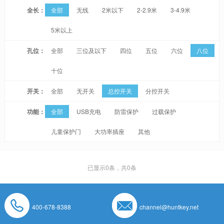
全长：
全部
无线
2米以下
2-2.9米
3-4.9米
5米以上
孔位：
全部
三位及以下
四位
五位
六位
八位
十位
开关：
全部
无开关
总控开关
分控开关
功能：
全部
USB充电
防雷保护
过载保护
儿童保护门
大功率插座
其他
已显示
0
条，共0条
400-678-8388
channel@huntkey.net