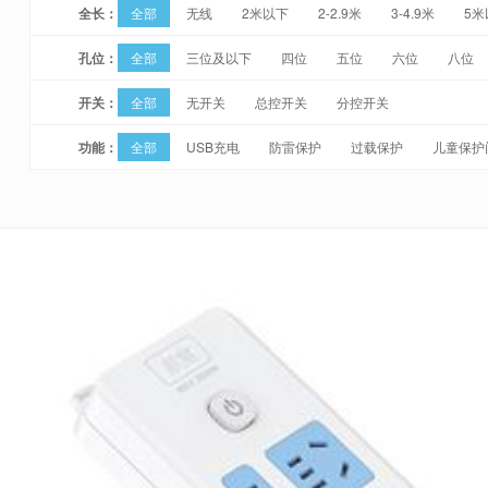
全长：
全部
无线
2米以下
2-2.9米
3-4.9米
5米
孔位：
全部
三位及以下
四位
五位
六位
八位
开关：
全部
无开关
总控开关
分控开关
功能：
全部
USB充电
防雷保护
过载保护
儿童保护