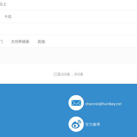
以上
十位
门
大功率插座
其他
已显示
0
条，共0条
channel@huntkey.net
官方微博