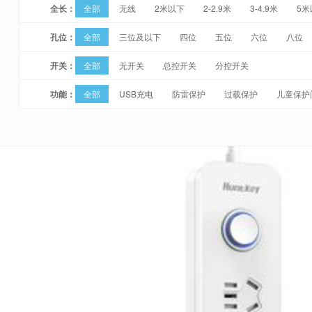
全长：
全部
无线
2米以下
2-2.9米
3-4.9米
5米
孔位：
全部
三位及以下
四位
五位
六位
八位
开关：
全部
无开关
总控开关
分控开关
功能：
全部
USB充电
防雷保护
过载保护
儿童保护