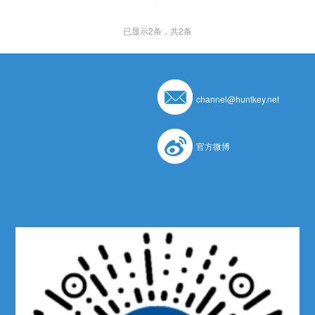
已显示
2
条，共2条
channel@huntkey.net
官方微博