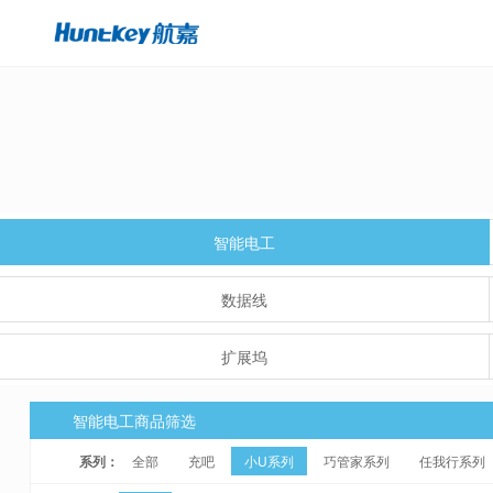
智能电工
数据线
扩展坞
智能电工商品筛选
系列：
全部
充吧
小U系列
巧管家系列
任我行系列