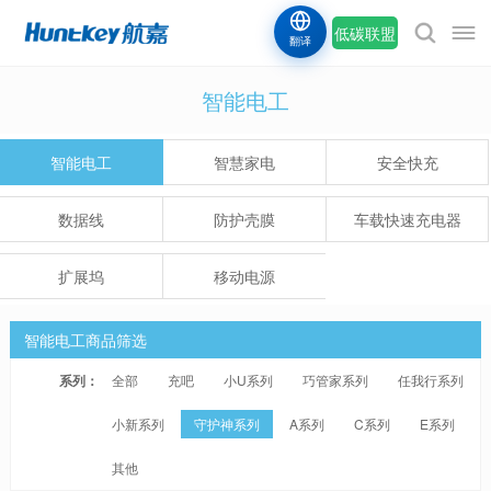
低碳联盟
翻译
智能电工
智能电工
智慧家电
安全快充
数据线
防护壳膜
车载快速充电器
扩展坞
移动电源
智能电工商品筛选
系列：
全部
充吧
小U系列
巧管家系列
任我行系列
小新系列
守护神系列
A系列
C系列
E系列
其他