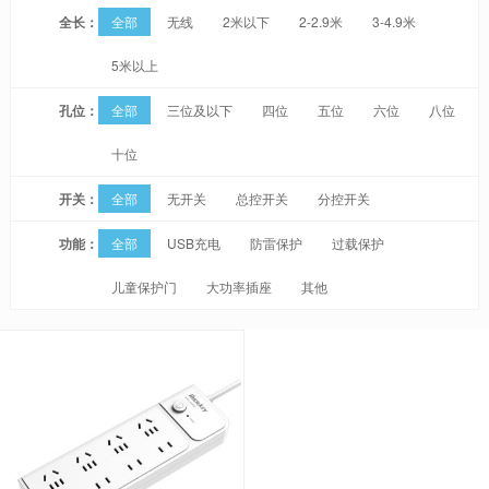
全长：
全部
无线
2米以下
2-2.9米
3-4.9米
5米以上
孔位：
全部
三位及以下
四位
五位
六位
八位
十位
开关：
全部
无开关
总控开关
分控开关
功能：
全部
USB充电
防雷保护
过载保护
儿童保护门
大功率插座
其他