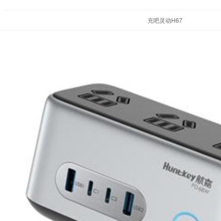
充吧灵动H67