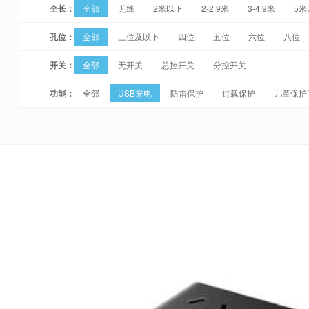
全长：
全部
无线
2米以下
2-2.9米
3-4.9米
5米
孔位：
全部
三位及以下
四位
五位
六位
八位
开关：
全部
无开关
总控开关
分控开关
功能：
全部
USB充电
防雷保护
过载保护
儿童保护