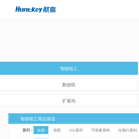
智能电工
数据线
扩展坞
智能电工商品筛选
系列：
全部
充吧
小U系列
巧管家系列
任我行系列