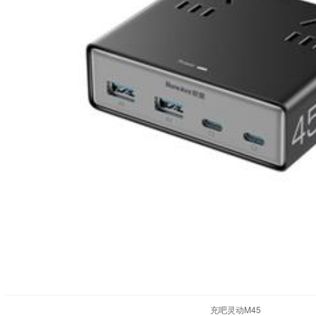
充吧灵动M45