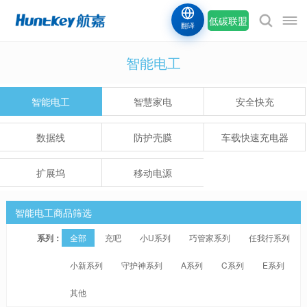
低碳联盟
翻译
智能电工
智能电工
智慧家电
安全快充
数据线
防护壳膜
车载快速充电器
扩展坞
移动电源
智能电工商品筛选
系列：
全部
充吧
小U系列
巧管家系列
任我行系列
小新系列
守护神系列
A系列
C系列
E系列
其他