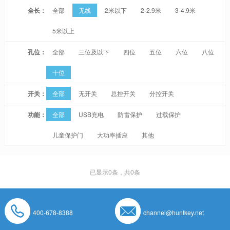
全长：
全部
无线
2米以下
2-2.9米
3-4.9米
5米以上
孔位：
全部
三位及以下
四位
五位
六位
八位
十位
开关：
全部
无开关
总控开关
分控开关
功能：
全部
USB充电
防雷保护
过载保护
儿童保护门
大功率插座
其他
已显示
0
条，共0条
400-678-8388
channel@huntkey.net