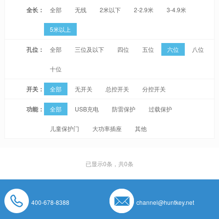
全长：
全部
无线
2米以下
2-2.9米
3-4.9米
5米以上
孔位：
全部
三位及以下
四位
五位
六位
八位
十位
开关：
全部
无开关
总控开关
分控开关
功能：
全部
USB充电
防雷保护
过载保护
儿童保护门
大功率插座
其他
已显示
0
条，共0条
400-678-8388
channel@huntkey.net