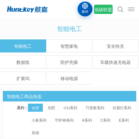
低碳联盟
翻译
智能电工
智能电工
智慧家电
安全快充
数据线
防护壳膜
车载快速充电器
扩展坞
移动电源
智能电工商品筛选
系列：
全部
充吧
小U系列
巧管家系列
任我行系列
小新系列
守护神系列
A系列
C系列
E系列
其他