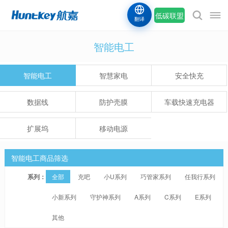
低碳联盟
翻译
智能电工
智能电工
智慧家电
安全快充
数据线
防护壳膜
车载快速充电器
扩展坞
移动电源
智能电工商品筛选
系列：
全部
充吧
小U系列
巧管家系列
任我行系列
小新系列
守护神系列
A系列
C系列
E系列
其他