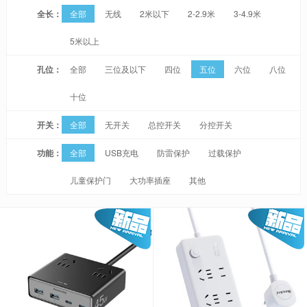
全长：
全部
无线
2米以下
2-2.9米
3-4.9米
5米以上
孔位：
全部
三位及以下
四位
五位
六位
八位
十位
开关：
全部
无开关
总控开关
分控开关
功能：
全部
USB充电
防雷保护
过载保护
儿童保护门
大功率插座
其他