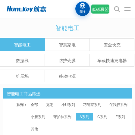
低碳联盟
翻译
智能电工
智能电工
智慧家电
安全快充
数据线
防护壳膜
车载快速充电器
扩展坞
移动电源
智能电工商品筛选
系列：
全部
充吧
小U系列
巧管家系列
任我行系列
小新系列
守护神系列
A系列
C系列
E系列
其他