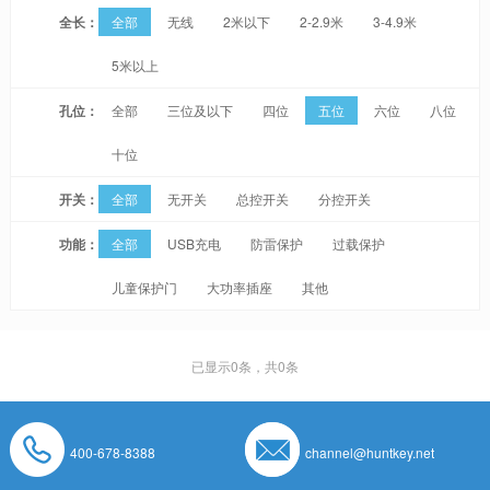
全长：
全部
无线
2米以下
2-2.9米
3-4.9米
5米以上
孔位：
全部
三位及以下
四位
五位
六位
八位
十位
开关：
全部
无开关
总控开关
分控开关
功能：
全部
USB充电
防雷保护
过载保护
儿童保护门
大功率插座
其他
已显示
0
条，共0条
400-678-8388
channel@huntkey.net