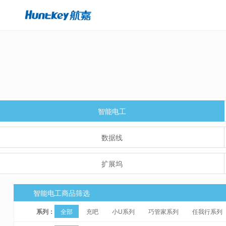
智能电工
数据线
扩展坞
智能电工商品筛选
系列：
全部
充吧
小U系列
巧管家系列
任我行系列