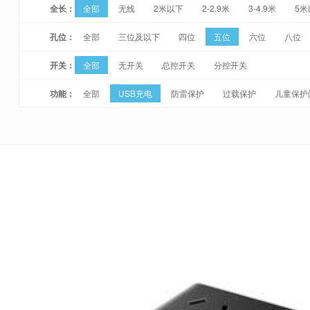
全长：
全部
无线
2米以下
2-2.9米
3-4.9米
5米
孔位：
全部
三位及以下
四位
五位
六位
八位
开关：
全部
无开关
总控开关
分控开关
功能：
全部
USB充电
防雷保护
过载保护
儿童保护