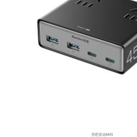
充吧灵动M45