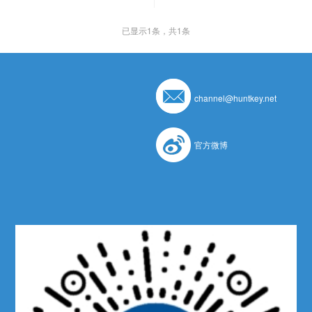
已显示
1
条，共1条
channel@huntkey.net
官方微博