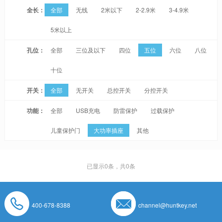
全长：
全部
无线
2米以下
2-2.9米
3-4.9米
5米以上
孔位：
全部
三位及以下
四位
五位
六位
八位
十位
开关：
全部
无开关
总控开关
分控开关
功能：
全部
USB充电
防雷保护
过载保护
儿童保护门
大功率插座
其他
已显示
0
条，共0条
400-678-8388
channel@huntkey.net