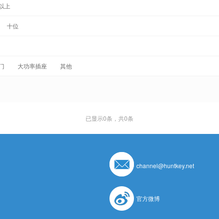
以上
十位
门
大功率插座
其他
已显示
0
条，共0条
channel@huntkey.net
官方微博