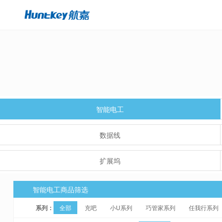
智能电工
数据线
扩展坞
智能电工商品筛选
系列：
全部
充吧
小U系列
巧管家系列
任我行系列