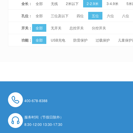
全长：
全部
无线
2米以下
2-2.9米
3-4.9米
5米
孔位：
全部
三位及以下
四位
五位
六位
八位
开关：
全部
无开关
总控开关
分控开关
功能：
全部
USB充电
防雷保护
过载保护
儿童保护
400-678-8388
服务时间（节假日除外）
8:30-12:00 13:30-17:30