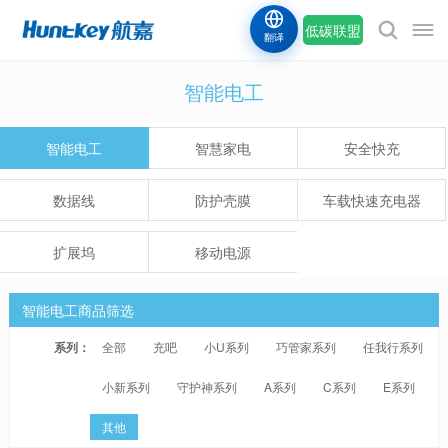
低碳联盟
翻译
智能电工
智能电工
智慧家电
安全快充
数据线
防护壳膜
车载快速充电器
扩展坞
移动电源
智能电工商品筛选
系列：
全部
充吧
小U系列
巧管家系列
任我行系列
小新系列
守护神系列
A系列
C系列
E系列
其他