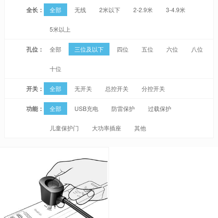
全长：
全部
无线
2米以下
2-2.9米
3-4.9米
5米以上
孔位：
全部
三位及以下
四位
五位
六位
八位
十位
开关：
全部
无开关
总控开关
分控开关
功能：
全部
USB充电
防雷保护
过载保护
儿童保护门
大功率插座
其他